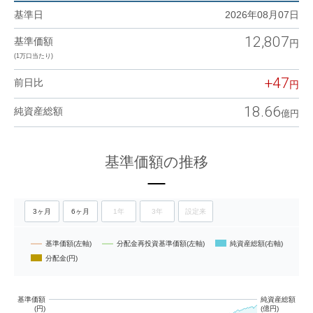
基準日
2026年08月07日
12,807
基準価額
(1万口当たり)
+47
前日比
18.66
純資産総額
基準価額の推移
3ヶ月
6ヶ月
1年
3年
設定来
基準価額(左軸)
分配金再投資基準価額(左軸)
純資産総額(右軸)
分配金(円)
基準価額
純資産総額
(円)
(億円)