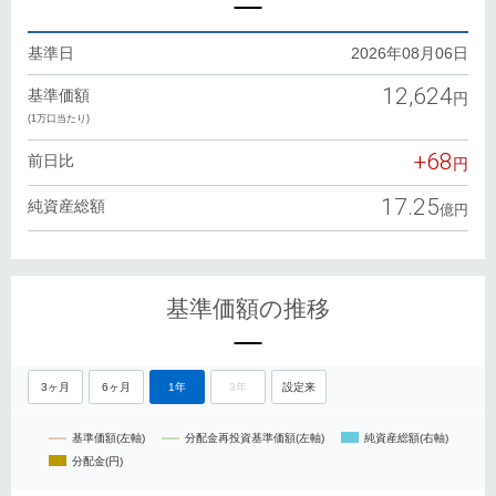
基準日
2026年08月06日
12,624
基準価額
(1万口当たり)
+68
前日比
17.25
純資産総額
基準価額の推移
3ヶ月
6ヶ月
1年
3年
設定来
基準価額(左軸)
分配金再投資基準価額(左軸)
純資産総額(右軸)
分配金(円)