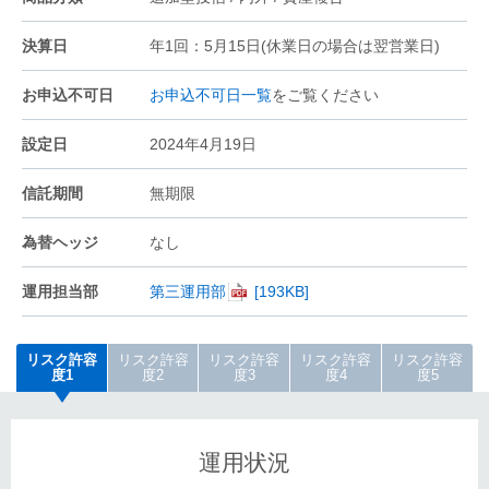
決算日
年1回：5月15日(休業日の場合は翌営業日)
お申込不可日
お申込不可日一覧
をご覧ください
設定日
2024年4月19日
信託期間
無期限
為替ヘッジ
なし
運用担当部
第三運用部
リスク許容
リスク許容
リスク許容
リスク許容
リスク許容
度1
度2
度3
度4
度5
運用状況