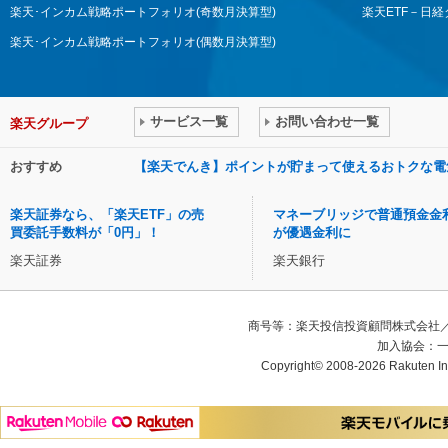
楽天･インカム戦略ポートフォリオ(奇数月決算型)
楽天ETF－日
楽天･インカム戦略ポートフォリオ(偶数月決算型)
サービス一覧
お問い合わせ一覧
楽天グループ
おすすめ
【楽天でんき】ポイントが貯まって使えるおトクな電
楽天証券なら、「楽天ETF」の売
マネーブリッジで普通預金金
買委託手数料が「0円」！
が優遇金利に
楽天証券
楽天銀行
商号等：楽天投信投資顧問株式会社／
加入協会：
Copyright© 2008-2026 Rakuten Inv