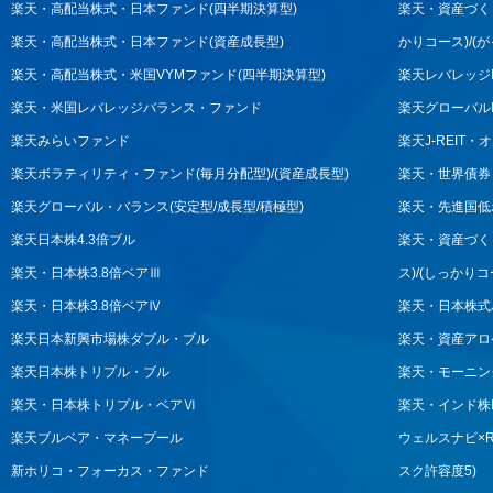
楽天・高配当株式・日本ファンド(四半期決算型)
楽天・資産づくり
楽天・高配当株式・日本ファンド(資産成長型)
かりコース)/(
楽天・高配当株式・米国VYMファンド(四半期決算型)
楽天レバレッジNA
楽天・米国レバレッジバランス・ファンド
楽天グローバル
楽天みらいファンド
楽天J-REIT
楽天ボラティリティ・ファンド(毎月分配型)/(資産成長型)
楽天・世界債券
楽天グローバル・バランス(安定型/成長型/積極型)
楽天・先進国低
楽天日本株4.3倍ブル
楽天・資産づくり
楽天・日本株3.8倍ベアⅢ
ス)/(しっかりコ
楽天・日本株3.8倍ベアⅣ
楽天・日本株式
楽天日本新興市場株ダブル・ブル
楽天・資産アロケ
楽天日本株トリプル・ブル
楽天・モーニン
楽天・日本株トリプル・ベアⅥ
楽天・インド株N
楽天ブルベア・マネープール
ウェルスナビ×R(
新ホリコ・フォーカス・ファンド
スク許容度5)